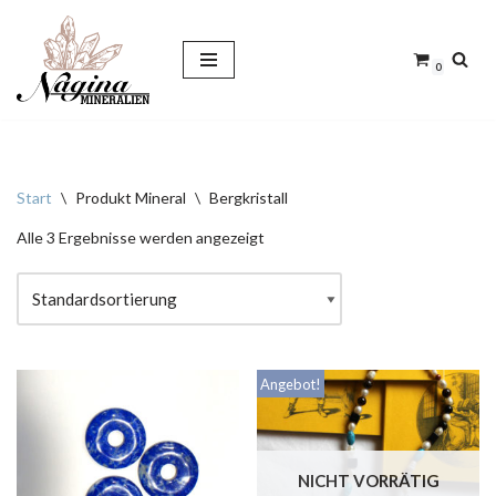
Zum
0
Inhalt
springen
Start
\
Produkt Mineral
\
Bergkristall
Alle 3 Ergebnisse werden angezeigt
Angebot!
NICHT VORRÄTIG