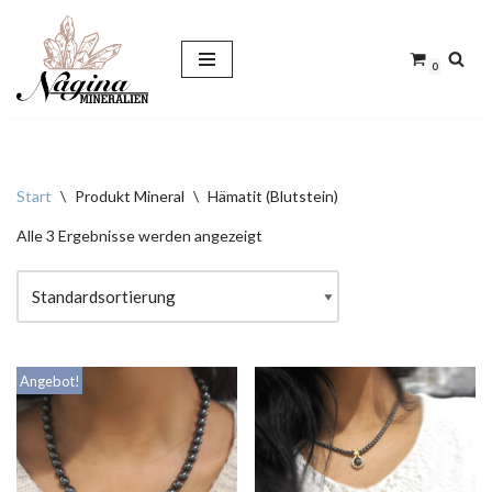
Zum
0
Inhalt
springen
Start
\
Produkt Mineral
\
Hämatit (Blutstein)
Alle 3 Ergebnisse werden angezeigt
Angebot!