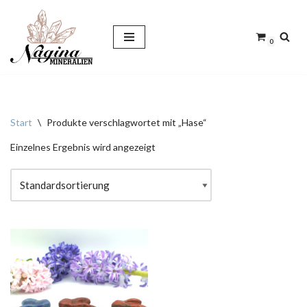
Zum
0
Inhalt
springen
Start
\
Produkte verschlagwortet mit „Hase“
Einzelnes Ergebnis wird angezeigt