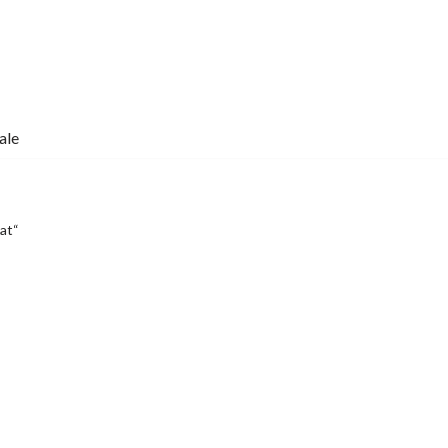
ale
at“