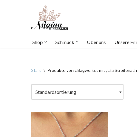
Zum
Inhalt
springen
Shop
Schmuck
Über uns
Unsere Fili
Start
\
Produkte verschlagwortet mit „Lila Streifenach