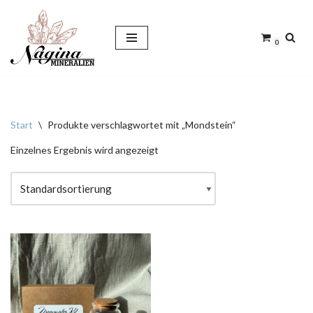
Zum
0
Inhalt
springen
Start
\
Produkte verschlagwortet mit „Mondstein“
Einzelnes Ergebnis wird angezeigt