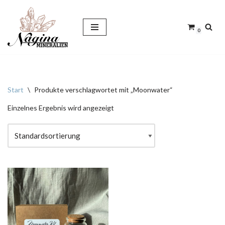
Zum
0
Inhalt
springen
Start
\
Produkte verschlagwortet mit „Moonwater“
Einzelnes Ergebnis wird angezeigt