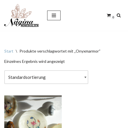
Zum
0
Inhalt
springen
Start
\
Produkte verschlagwortet mit „Onyxmarmor“
Einzelnes Ergebnis wird angezeigt