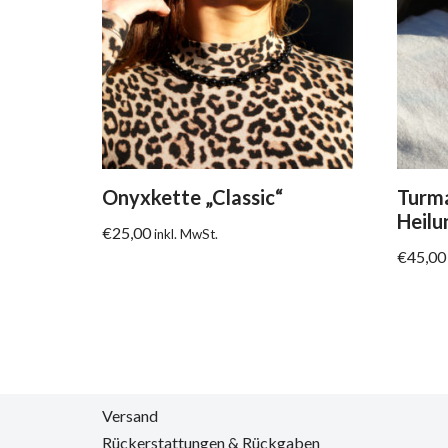
Onyxkette „Classic“
Turma
Heilu
€
25,00
inkl. MwSt.
€
45,00
Versand
Rückerstattungen & Rückgaben