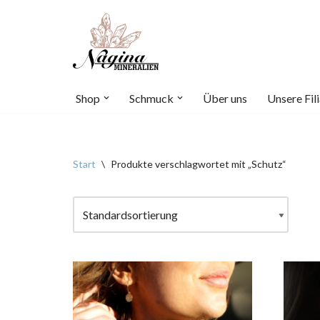
Zum
Inhalt
springen
Shop
Schmuck
Über uns
Unsere Fili
Start
\
Produkte verschlagwortet mit „Schutz“