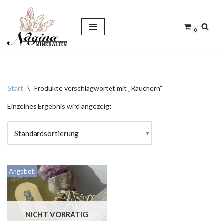
Zum
0
Inhalt
springen
Start
\
Produkte verschlagwortet mit „Räuchern“
Einzelnes Ergebnis wird angezeigt
Angebot!
NICHT VORRÄTIG