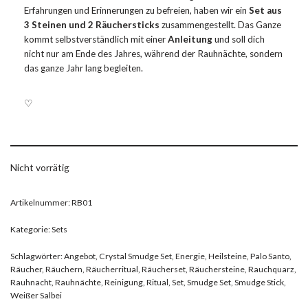
Erfahrungen und Erinnerungen zu befreien, haben wir ein
Set aus
3 Steinen und 2 Räuchersticks
zusammengestellt. Das Ganze
kommt selbstverständlich mit einer
Anleitung
und soll dich
nicht nur am Ende des Jahres, während der Rauhnächte, sondern
das ganze Jahr lang begleiten.
♡
Nicht vorrätig
Artikelnummer:
RB01
Kategorie:
Sets
Schlagwörter:
Angebot
,
Crystal Smudge Set
,
Energie
,
Heilsteine
,
Palo Santo
,
Räucher
,
Räuchern
,
Räucherritual
,
Räucherset
,
Räuchersteine
,
Rauchquarz
,
Rauhnacht
,
Rauhnächte
,
Reinigung
,
Ritual
,
Set
,
Smudge Set
,
Smudge Stick
,
Weißer Salbei