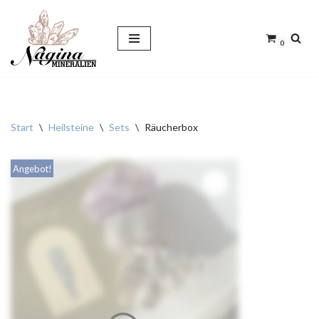
Zum
0
Inhalt
springen
Start
\
Heilsteine
\
Sets
\
Räucherbox
Angebot!