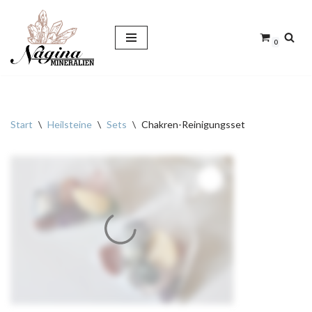
Zum
0
Inhalt
springen
Start
\
Heilsteine
\
Sets
\
Chakren-Reinigungsset