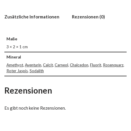
Zusätzliche Informationen
Rezensionen (0)
Maße
3 × 2 × 1 cm
Mineral
Amethyst
,
Aventurin
,
Calcit
,
Carneol
,
Chalcedon
,
Fluorit
,
Rosenquarz
,
Roter Jaspis
,
Sodalith
Rezensionen
Es gibt noch keine Rezensionen.