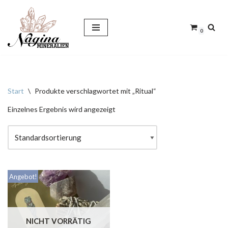
Zum
0
Inhalt
springen
Start
\
Produkte verschlagwortet mit „Ritual“
Einzelnes Ergebnis wird angezeigt
Angebot!
NICHT VORRÄTIG