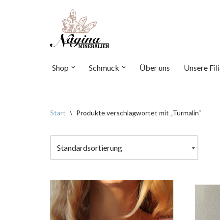
Zum
Inhalt
springen
Shop
Schmuck
Über uns
Unsere Fili
Start
\
Produkte verschlagwortet mit „Turmalin“