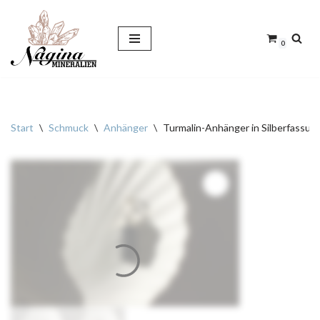
Zum
0
Inhalt
springen
Start
\
Schmuck
\
Anhänger
\
Turmalin-Anhänger in Silberfassun