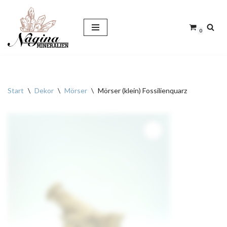
Zum
0
Inhalt
springen
Start
\
Dekor
\
Mörser
\
Mörser (klein) Fossilienquarz